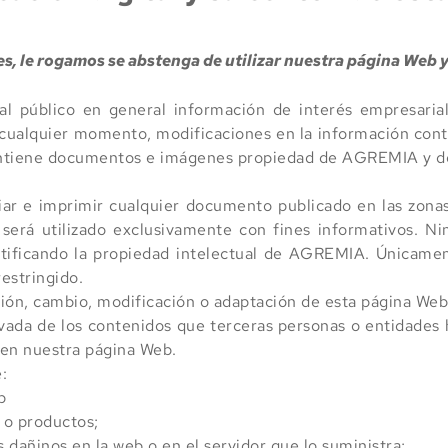
es, le rogamos se abstenga de utilizar nuestra página Web 
al público en general información de interés empresarial
 cualquier momento, modificaciones en la información cont
contiene documentos e imágenes propiedad de AGREMIA y de
iar e imprimir cualquier documento publicado en las zona
erá utilizado exclusivamente con fines informativos. Nin
otificando la propiedad intelectual de AGREMIA. Únicamen
estringido.
ión, cambio, modificación o adaptación de esta página Web
a de los contenidos que terceras personas o entidades ha
s en nuestra página Web.
:
b
 o productos;
dañinos en la web o en el servidor que lo suministra;