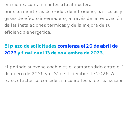
emisiones contaminantes a la atmósfera, 
principalmente las de óxidos de nitrógeno, partículas y 
gases de efecto invernadero, a través de la renovación 
de las instalaciones térmicas y de la mejora de su 
eficiencia energética.
El plazo de solicitudes 
comienza el 20 de abril de 
2026
 y finaliza el 13 de noviembre de 2026.
El período subvencionable es el comprendido entre el 1 
de enero de 2026 y el 31 de diciembre de 2026. A 
estos efectos se considerará como fecha de realización 
de la reforma, la que figure en la diligencia firmada por 
la Entidad de Inspección y Control Industrial (EICI) 
sobre el certificado de instalación emitido una vez se 
haya ejecutado la reforma o la que se indique en el 
documento emitido por el órgano competente de la 
Comunidad de Madrid confirmando la finalización del 
procedimiento de diligenciado.